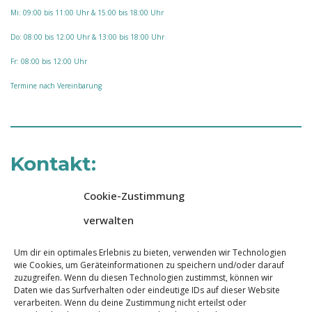
Mi: 09:00 bis 11:00 Uhr & 15:00 bis 18:00 Uhr
Do: 08:00 bis 12:00 Uhr & 13:00 bis 18:00 Uhr
Fr: 08:00 bis 12:00 Uhr
Termine nach Vereinbarung
Kontakt:
Cookie-Zustimmung
Ober Buschweg 18
verwalten
50999 Köln-Sürth
Um dir ein optimales Erlebnis zu bieten, verwenden wir Technologien
Tel: 02236 96 36 36
wie Cookies, um Geräteinformationen zu speichern und/oder darauf
zuzugreifen. Wenn du diesen Technologien zustimmst, können wir
Fax: 02236 96 36 26
Daten wie das Surfverhalten oder eindeutige IDs auf dieser Website
verarbeiten. Wenn du deine Zustimmung nicht erteilst oder
eMail: team@physioteamsued.de