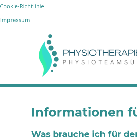
Cookie-Richtlinie
Impressum
Zum
Inhalt
springen
Informationen f
Was brauche ich für de